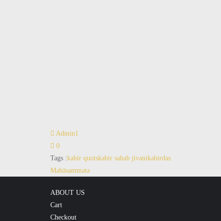
Admin1
0
Tags :
kabir quots
kabir sahab jivani
kabirdas
Mahāsammata
ABOUT US
Cart
Checkout