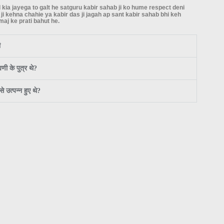
kia jayega to galt he satguru kabir sahab ji ko hume respect deni
 ji kehna chahie ya kabir das ji jagah ap sant kabir sahab bhi keh
maj ke prati bahut he.
ी
णी के पुत्र थे?
 उत्पन्न हुए थे?