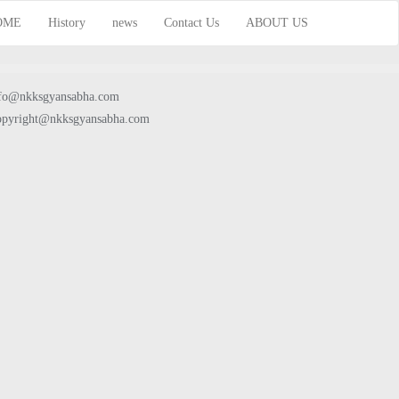
OME
History
news
Contact Us
ABOUT US
fo@nkksgyansabha.com
pyright@nkksgyansabha.com