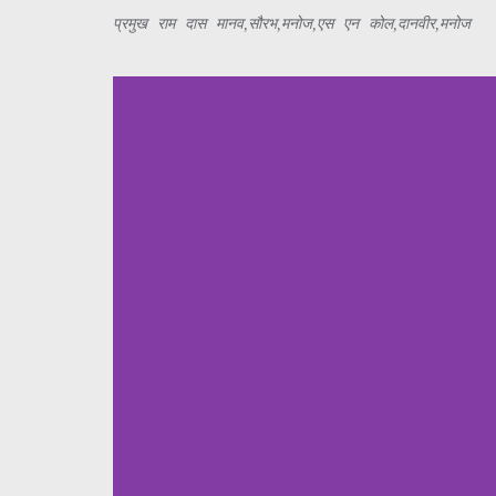
प्रमुख राम दास मानव,सौरभ,मनोज,एस एन कोल,दानवीर,मनोज