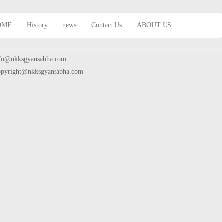
OME
History
news
Contact Us
ABOUT US
fo@nkksgyansabha.com
pyright@nkksgyansabha.com